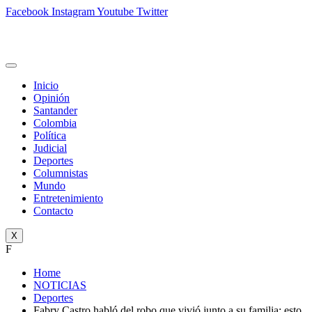
Facebook
Instagram
Youtube
Twitter
Inicio
Opinión
Santander
Colombia
Política
Judicial
Deportes
Columnistas
Mundo
Entretenimiento
Contacto
X
F
Home
NOTICIAS
Deportes
Fabry Castro habló del robo que vivió junto a su familia: esto