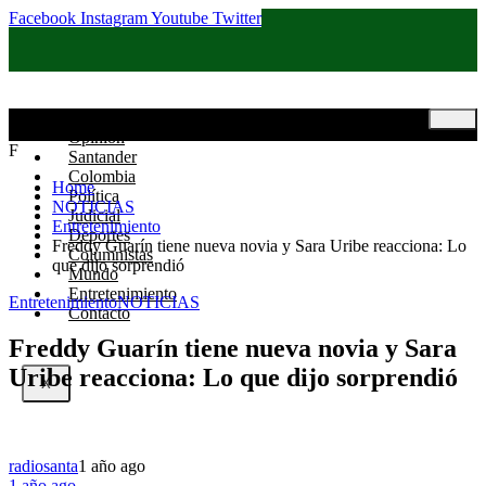
Facebook
Instagram
Youtube
Twitter
Inicio
Opinión
F
Santander
Colombia
Home
Política
NOTICIAS
Judicial
Entretenimiento
Deportes
Freddy Guarín tiene nueva novia y Sara Uribe reacciona: Lo
Columnistas
que dijo sorprendió
Mundo
Entretenimiento
Entretenimiento
NOTICIAS
Contacto
Freddy Guarín tiene nueva novia y Sara
Uribe reacciona: Lo que dijo sorprendió
X
radiosanta
1 año ago
1 año ago