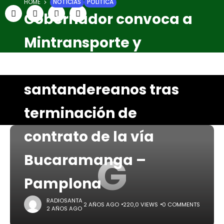
HOME
NOTICIAS
POLITICA
Gobernador convoca a
Mintransporte y
congresistas
santandereanos tras
terminación de
contrato de la vía
G
Bucaramanga –
Pamplona
RADIOSANTA
2 AÑOS AGO
220,0 VIEWS
0 COMMENTS
2 AÑOS AGO