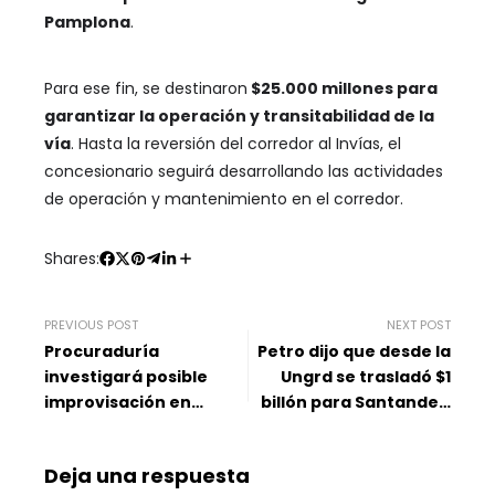
Pamplona
.
Para ese fin, se destinaron
$25.000 millones para
garantizar la operación y transitabilidad de la
vía
. Hasta la reversión del corredor al Invías, el
concesionario seguirá desarrollando las actividades
de operación y mantenimiento en el corredor.
Shares:
PREVIOUS POST
NEXT POST
Procuraduría
Petro dijo que desde la
investigará posible
Ungrd se trasladó $1
improvisación en
billón para Santander:
cambio del sistema de
‘Ahí fue rápido’
salud para los
Deja una respuesta
maestros