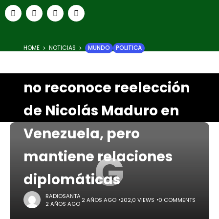
HOME
NOTICIAS
MUNDO
POLITICA
Gobierno de Colombia
no reconoce reelección
de Nicolás Maduro en
Venezuela, pero
G
mantiene relaciones
diplomáticas
RADIOSANTA
2 AÑOS AGO
202,0 VIEWS
0 COMMENTS
2 AÑOS AGO