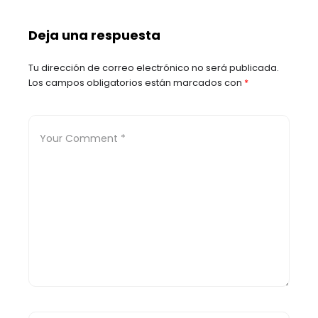
arrolló a un agente de
pasarela’!
tránsito en
Deja una respuesta
Floridablanca:
autoridades ofrecen
Tu dirección de correo electrónico no será publicada.
recompensa
Los campos obligatorios están marcados con
*