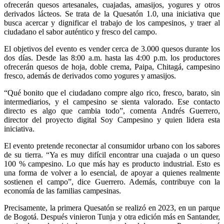
ofrecerán quesos artesanales, cuajadas, amasijos, yogures y otros
derivados lácteos. Se trata de la Quesatón 1.0, una iniciativa que
busca acercar y dignificar el trabajo de los campesinos, y traer al
ciudadano el sabor auténtico y fresco del campo.
El objetivos del evento es vender cerca de 3.000 quesos durante los
dos días. Desde las 8:00 a.m. hasta las 4:00 p.m. los productores
ofrecerán quesos de hoja, doble crema, Paipa, Chitagá, campesino
fresco, además de derivados como yogures y amasijos.
“Qué bonito que el ciudadano compre algo rico, fresco, barato, sin
intermediarios, y el campesino se sienta valorado. Ese contacto
directo es algo que cambia todo”, comenta Andrés Guerrero,
director del proyecto digital Soy Campesino y quien lidera esta
iniciativa.
El evento pretende reconectar al consumidor urbano con los sabores
de su tierra. “Ya es muy difícil encontrar una cuajada o un queso
100 % campesino. Lo que más hay es producto industrial. Esto es
una forma de volver a lo esencial, de apoyar a quienes realmente
sostienen el campo”, dice Guerrero. Además, contribuye con la
economía de las familias campesinas.
Precisamente, la primera Quesatón se realizó en 2023, en un parque
de Bogotá. Después vinieron Tunja y otra edición más en Santander,