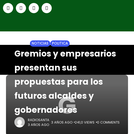
HOME
NOTICIAS
POLITICA
Gremios y empresarios
presentan sus
propuestas para los
G
futuros alcaldes y
gobernadores
RADIOSANTA
3 AÑOS AGO
241,0 VIEWS
0 COMMENTS
3 AÑOS AGO