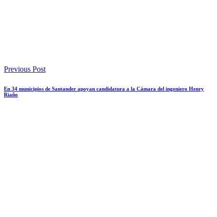
Previous Post
En 34 municipios de Santander apoyan candidatura a la Cámara del ingeniero Henry
Riaño