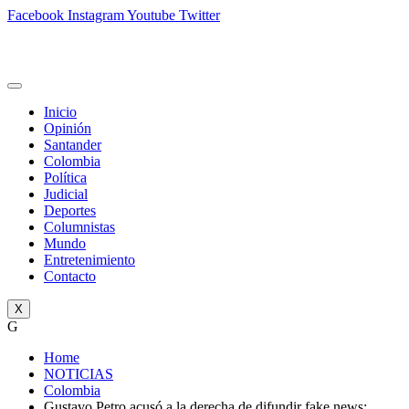
Facebook
Instagram
Youtube
Twitter
Inicio
Opinión
Santander
Colombia
Política
Judicial
Deportes
Columnistas
Mundo
Entretenimiento
Contacto
X
G
Home
NOTICIAS
Colombia
Gustavo Petro acusó a la derecha de difundir fake news: