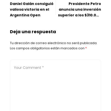
Daniel Galán consiguió
Presidente Petro
valiosa victoria en el
anuncia una inversión
Argentina Open
superior a los $310.000
millones para la vía
Curos – Málaga
Deja una respuesta
Tu dirección de correo electrónico no será publicada.
Los campos obligatorios están marcados con
*