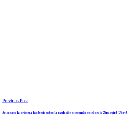
Previous Post
Se conoce la primera hipótesis sobre la explosión e incendio en el peaje Zipaquirá-Ubaté