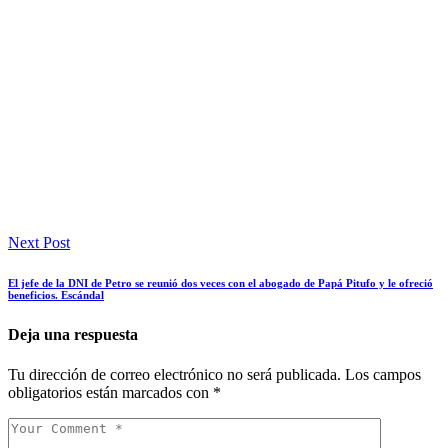
Next Post
El jefe de la DNI de Petro se reunió dos veces con el abogado de Papá Pitufo y le ofreció
beneficios. Escándal
Deja una respuesta
Tu dirección de correo electrónico no será publicada.
Los campos
obligatorios están marcados con
*