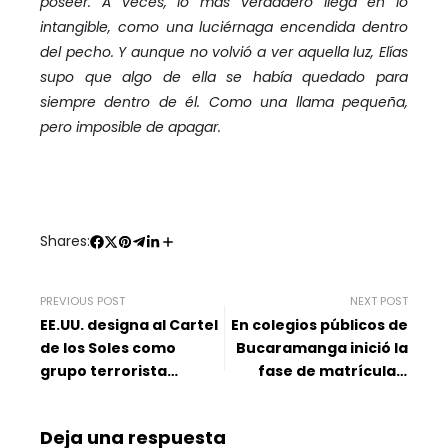
poseer. A veces, lo más verdadero llega en lo
intangible, como una luciérnaga encendida dentro
del pecho. Y aunque no volvió a ver aquella luz, Elías
supo que algo de ella se había quedado para
siempre dentro de él. Como una llama pequeña,
pero imposible de apagar.
Shares:
PREVIOUS POST
NEXT POST
EE.UU. designa al Cartel
En colegios públicos de
de los Soles como
Bucaramanga inició la
grupo terrorista
fase de matrículas:
extranjero
fechas y plazos a tener
en cuenta
Deja una respuesta