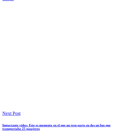
Next Post
Impactante video: Este es momento en el que un tren parte en dos un bus que
transportaba 25 pasajeros