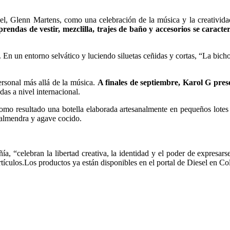
esel, Glenn Martens, como una celebración de la música y la creativi
prendas de vestir, mezclilla, trajes de baño y accesorios se caracte
. En un entorno selvático y luciendo siluetas ceñidas y cortas, “La bic
ersonal más allá de la música.
A finales de septiembre, Karol G pres
as a nivel internacional.
 como resultado una botella elaborada artesanalmente en pequeños lote
 almendra y agave cocido.
a, “celebran la libertad creativa, la identidad y el poder de expresar
rtículos.Los productos ya están disponibles en el portal de Diesel en C