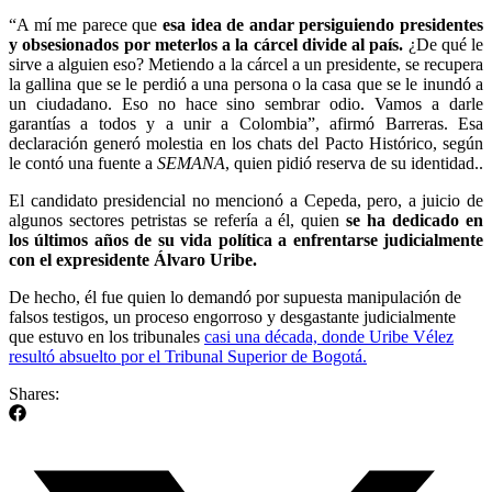
“A mí me parece que
esa idea de andar persiguiendo presidentes
y obsesionados por meterlos a la cárcel divide al país.
¿De qué le
sirve a alguien eso? Metiendo a la cárcel a un presidente, se recupera
la gallina que se le perdió a una persona o la casa que se le inundó a
un ciudadano. Eso no hace sino sembrar odio. Vamos a darle
garantías a todos y a unir a Colombia”, afirmó Barreras. Esa
declaración generó molestia en los chats del Pacto Histórico, según
le contó una fuente a
SEMANA
, quien pidió reserva de su identidad..
El candidato presidencial no mencionó a Cepeda, pero, a juicio de
algunos sectores petristas se refería a él, quien
se ha dedicado en
los últimos años de su vida política a enfrentarse judicialmente
con el expresidente Álvaro Uribe.
De hecho, él fue quien lo demandó por supuesta manipulación de
falsos testigos, un proceso engorroso y desgastante judicialmente
que estuvo en los tribunales
casi una década, donde Uribe Vélez
resultó absuelto por el Tribunal Superior de Bogotá.
Shares: