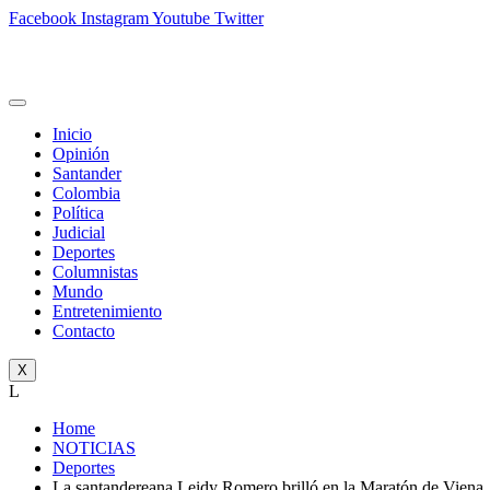
Facebook
Instagram
Youtube
Twitter
Inicio
Opinión
Santander
Colombia
Política
Judicial
Deportes
Columnistas
Mundo
Entretenimiento
Contacto
X
L
Home
NOTICIAS
Deportes
La santandereana Leidy Romero brilló en la Maratón de Viena