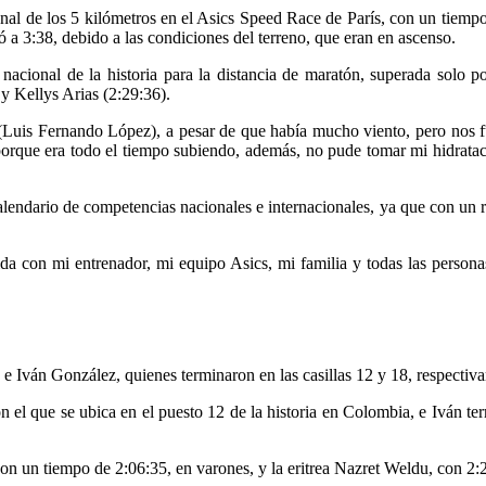
onal de los 5 kilómetros en el Asics Speed Race de París, con un tiemp
ó a 3:38, debido a las condiciones del terreno, que eran en ascenso.
 nacional de la historia para la distancia de maratón, superada solo p
y Kellys Arias (2:29:36).
(Luis Fernando López), a pesar de que había mucho viento, pero nos fu
 porque era todo el tiempo subiendo, además, no pude tomar mi hidrata
lendario de competencias nacionales e internacionales, ya que con un re
ida con mi entrenador, mi equipo Asics, mi familia y todas las person
 Iván González, quienes terminaron en las casillas 12 y 18, respectiv
 el que se ubica en el puesto 12 de la historia en Colombia, e Iván ter
n un tiempo de 2:06:35, en varones, y la eritrea Nazret Weldu, con 2:2