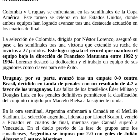
Colombia y Uruguay se enfrentarán en las semifinales de la Copa
América. Este torneo se celebra en los Estados Unidos, donde
ambos equipos han logrado avanzar tras una destacada actuación en
los cuartos de final.
La selección de Colombia, dirigida por Néstor Lorenzo, aseguró su
pase a las semifinales tras una victoria que extendió su racha de
invictos a 27 partidos.
Este logro iguala el récord que mantuvo el
equipo bajo la dirección de Francisco Maturana entre 1992 y
1994.
Lorenzo destacó la dedicación y el trabajo en equipo de sus
jugadores como claves para este éxito.
Uruguay, por su parte, avanzó tras un empate 0-0 contra
Brasil, decidido en tanda de penales con un resultado de 4-2 a
favor de los uruguayos.
Los fallos de los brasileños Éder Militao y
Douglas Luiz en los penales definitivos permitieron la clasificación
del conjunto dirigido por Marcelo Bielsa a la siguiente ronda.
En la otra semifinal, Argentina enfrentará a Canadá en el MetLife
Stadium. La selección argentina, liderada por Lionel Scaloni, venció
a Ecuador en cuartos de final, mientras que Canadá superó a
Venezuela. En el duelo previo de la fase de grupos ante los
canadienses,
Argentina se impuso por 2-0 con goles de Julián
Álvarez y Lautaro Martínez.