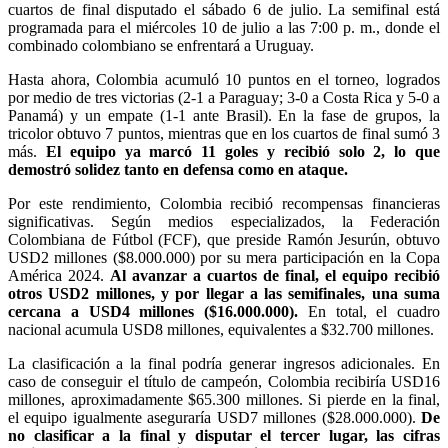
cuartos de final disputado el sábado 6 de julio. La semifinal está
programada para el miércoles 10 de julio a las 7:00 p. m., donde el
combinado colombiano se enfrentará a Uruguay.
Hasta ahora, Colombia acumuló 10 puntos en el torneo, logrados
por medio de tres victorias (2-1 a Paraguay; 3-0 a Costa Rica y 5-0 a
Panamá) y un empate (1-1 ante Brasil). En la fase de grupos, la
tricolor obtuvo 7 puntos, mientras que en los cuartos de final sumó 3
más.
El equipo ya marcó 11 goles y recibió solo 2, lo que
demostró solidez tanto en defensa como en ataque.
Por este rendimiento, Colombia recibió recompensas financieras
significativas. Según medios especializados, la Federación
Colombiana de Fútbol (FCF), que preside Ramón Jesurún, obtuvo
USD2 millones ($8.000.000) por su mera participación en la Copa
América 2024.
Al avanzar a cuartos de final, el equipo recibió
otros USD2 millones, y por llegar a las semifinales, una suma
cercana a USD4 millones ($16.000.000).
En total, el cuadro
nacional acumula USD8 millones, equivalentes a $32.700 millones.
La clasificación a la final podría generar ingresos adicionales. En
caso de conseguir el título de campeón, Colombia recibiría USD16
millones, aproximadamente $65.300 millones. Si pierde en la final,
el equipo igualmente aseguraría USD7 millones ($28.000.000).
De
no clasificar a la final y disputar el tercer lugar, las cifras