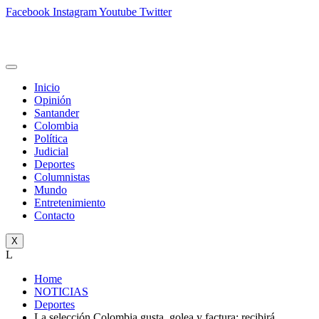
Facebook
Instagram
Youtube
Twitter
Inicio
Opinión
Santander
Colombia
Política
Judicial
Deportes
Columnistas
Mundo
Entretenimiento
Contacto
X
L
Home
NOTICIAS
Deportes
La selección Colombia gusta, golea y factura: recibirá