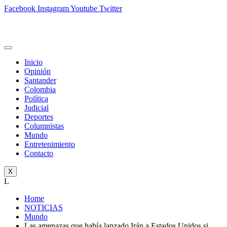
Facebook
Instagram
Youtube
Twitter
Inicio
Opinión
Santander
Colombia
Política
Judicial
Deportes
Columnistas
Mundo
Entretenimiento
Contacto
X
L
Home
NOTICIAS
Mundo
Las amenazas que había lanzado Irán a Estados Unidos si