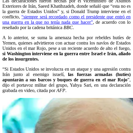
Las declaraciones fueron hechas por el viceministro de Asuntos
Exteriores de Irán, Saeed Khatibzadeh, donde señaló que “esta no es
la guerra de Estados Unidos” y, si Donald Trump interviene en el
conflicto,
“siempre será recordado como el presidente que entró en
una guerra en la que no tenía nada que hacer”
, de acuerdo con lo
reseñado por la cadena británica
BBC
.
A lo anterior, se suma la amenaza hecha por rebeldes hutíes de
Yemen, quienes advirtieron con actuar contra los navíos de Estados
Unidos en el mar Rojo, pese a un reciente acuerdo de alto el fuego,
si Washington interviene en la guerra entre Israel e Irán, aliado
de los insurgentes.
“Si Estados Unidos se involucra en un ataque y una agresión contra
Irán junto al enemigo israelí,
las fuerzas armadas (hutíes)
apuntarán a sus barcos y buques de guerra en el mar Rojo
”,
dijo el portavoz militar del grupo, Yahya Sari, en una declaración
grabada en video, citada por
AFP
.