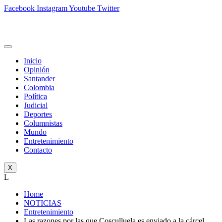
Facebook
Instagram
Youtube
Twitter
Inicio
Opinión
Santander
Colombia
Política
Judicial
Deportes
Columnistas
Mundo
Entretenimiento
Contacto
X
L
Home
NOTICIAS
Entretenimiento
Las razones por las que Cosculluela es enviado a la cárcel