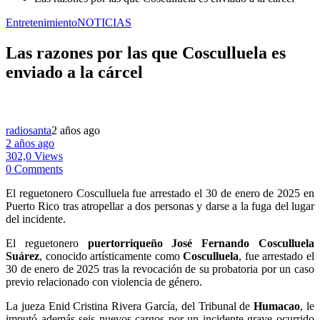
Entretenimiento
NOTICIAS
Las razones por las que Cosculluela es
enviado a la cárcel
radiosanta
2 años ago
2 años ago
302,0 Views
0 Comments
El reguetonero Cosculluela fue arrestado el 30 de enero de 2025 en
Puerto Rico tras atropellar a dos personas y darse a la fuga del lugar
del incidente.
El reguetonero
puertorriqueño José Fernando Cosculluela
Suárez
, conocido artísticamente como
Cosculluela
, fue arrestado el
30 de enero de 2025 tras la revocación de su probatoria por un caso
previo relacionado con violencia de género.
La jueza Enid Cristina Rivera García, del Tribunal de
Humacao
, le
imputó además seis nuevos cargos por un incidente grave ocurrido