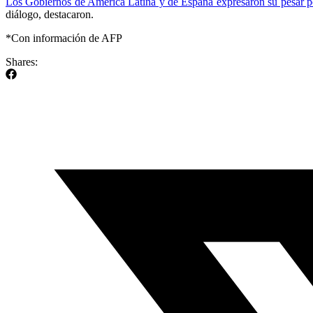
Los Gobiernos de América Latina y de España expresaron su pesar po
diálogo, destacaron.
*Con información de AFP
Shares: