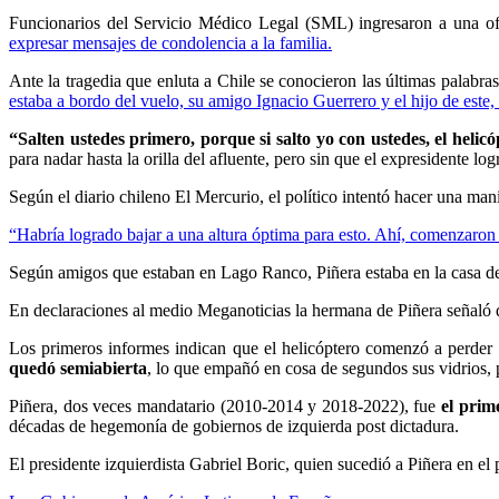
Funcionarios del Servicio Médico Legal (SML) ingresaron a una of
expresar mensajes de condolencia a la familia.
Ante la tragedia que enluta a Chile se conocieron las últimas palabras
estaba a bordo del vuelo, su amigo Ignacio Guerrero y el hijo de este,
“Salten ustedes primero, porque si salto yo con ustedes, el helic
para nadar hasta la orilla del afluente, pero sin que el expresidente log
Según el diario chileno El Mercurio, el político intentó hacer una ma
“Habría logrado bajar a una altura óptima para esto. Ahí, comenzaron 
Según amigos que estaban en Lago Ranco, Piñera estaba en la casa de v
En declaraciones al medio Meganoticias la hermana de Piñera señaló
Los primeros informes indican que el helicóptero comenzó a perder a
quedó semiabierta
, lo que empañó en cosa de segundos sus vidrios, 
Piñera, dos veces mandatario (2010-2014 y 2018-2022), fue
el prim
décadas de hegemonía de gobiernos de izquierda post dictadura.
El presidente izquierdista Gabriel Boric, quien sucedió a Piñera en 