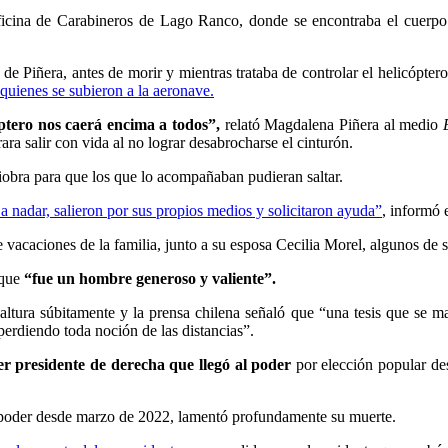
icina de Carabineros de Lago Ranco, donde se encontraba el cuerpo
 de Piñera, antes de morir y mientras trataba de controlar el helicóptero
 quienes se subieron a la aeronave.
óptero nos caerá encima a todos”,
relató Magdalena Piñera al medio
rara salir con vida al no lograr desabrocharse el cinturón.
niobra para que los que lo acompañaban pudieran saltar.
a nadar, salieron por sus propios medios y solicitaron ayuda”
, informó 
acaciones de la familia, junto a su esposa Cecilia Morel, algunos de su
 que
“fue un hombre generoso y valiente”.
ltura súbitamente y la prensa chilena señaló que “una tesis que se m
perdiendo toda noción de las distancias”.
er presidente de derecha que llegó al poder
por elección popular de
el poder desde marzo de 2022, lamentó profundamente su muerte.