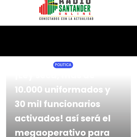
HOME
NOTICIAS
POLITICA
¡Ley seca, más de
10.000 uniformados y
30 mil funcionarios
activados! así será el
megaoperativo para