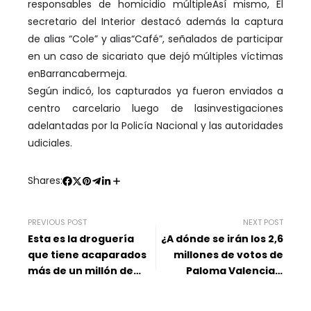
responsables de homicidio múltipleAsí mismo, El
secretario del Interior destacó además la captura
de alias “Cole” y alias“Café”, señalados de participar
en un caso de sicariato que dejó múltiples víctimas
enBarrancabermeja.
Según indicó, los capturados ya fueron enviados a
centro carcelario luego de lasinvestigaciones
adelantadas por la Policía Nacional y las autoridades
udiciales.
Shares:
PREVIOUS POST
NEXT POST
Esta es la droguería
¿A dónde se irán los 2,6
que tiene acaparados
millones de votos de
más de un millón de
Paloma Valencia y
medicamentos
Sergio Fajardo? Así se
distribuirían en la