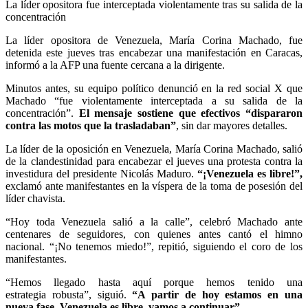
La líder opositora fue interceptada violentamente tras su salida de la
concentración
La líder opositora de Venezuela, María Corina Machado, fue
detenida este jueves tras encabezar una manifestación en Caracas,
informó a la AFP una fuente cercana a la dirigente.
Minutos antes, su equipo político denunció en la red social X que
Machado “fue violentamente interceptada a su salida de la
concentración”.
El mensaje sostiene que efectivos “dispararon
contra las motos que la trasladaban”
, sin dar mayores detalles.
La líder de la oposición en Venezuela, María Corina Machado, salió
de la clandestinidad para encabezar el jueves una protesta contra la
investidura del presidente Nicolás Maduro.
“¡Venezuela es libre!”,
exclamó ante manifestantes en la víspera de la toma de posesión del
líder chavista.
“Hoy toda Venezuela salió a la calle”, celebró Machado ante
centenares de seguidores, con quienes antes cantó el himno
nacional. “¡No tenemos miedo!”, repitió, siguiendo el coro de los
manifestantes.
“Hemos llegado hasta aquí porque hemos tenido una
estrategia robusta”, siguió.
“A partir de hoy estamos en una
nueva fase. Venezuela es libre, vamos a continuar”.