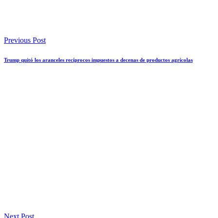
Previous Post
Trump quitó los aranceles recíprocos impuestos a decenas de productos agrícolas
Next Post