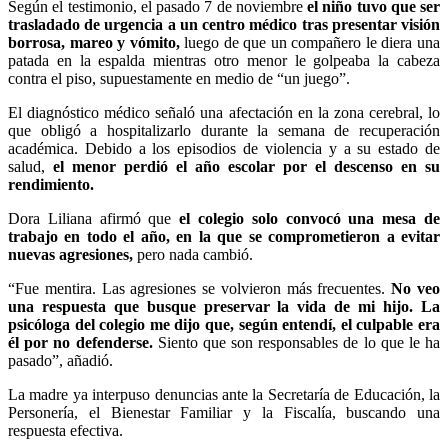
Según el testimonio, el pasado 7 de noviembre
el niño tuvo que ser
trasladado de urgencia a un centro médico tras presentar visión
borrosa, mareo y vómito,
luego de que un compañero le diera una
patada en la espalda mientras otro menor le golpeaba la cabeza
contra el piso, supuestamente en medio de “un juego”.
El diagnóstico médico señaló una afectación en la zona cerebral, lo
que obligó a hospitalizarlo durante la semana de recuperación
académica. Debido a los episodios de violencia y a su estado de
salud,
el menor perdió el año escolar por el descenso en su
rendimiento.
Dora Liliana afirmó que
el colegio solo convocó una mesa de
trabajo en todo el año, en la que se comprometieron a evitar
nuevas agresiones,
pero nada cambió.
“Fue mentira. Las agresiones se volvieron más frecuentes.
No veo
una respuesta que busque preservar la vida de mi hijo. La
psicóloga del colegio me dijo que, según entendí, el culpable era
él por no defenderse.
Siento que son responsables de lo que le ha
pasado”, añadió.
La madre ya interpuso denuncias ante la Secretaría de Educación, la
Personería, el Bienestar Familiar y la Fiscalía, buscando una
respuesta efectiva.