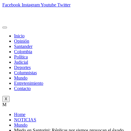
Facebook
Instagram
Youtube
Twitter
Inicio
Opinión
Santander
Colombia
Política
Judicial
Deportes
Columnistas
Mundo
Entretenimiento
Contacto
X
M
Home
NOTICIAS
Mundo
Miedo en Santorini: Réplicas por sismos provocan el éxodo