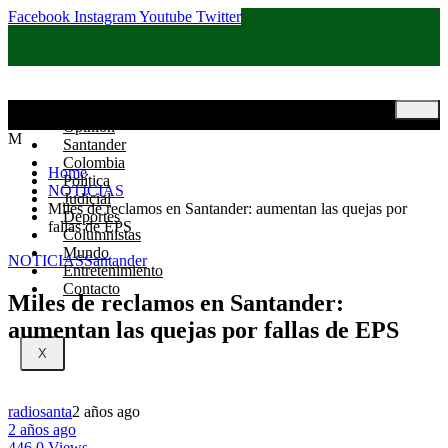
Facebook
Instagram
Youtube
Twitter
Inicio
Opinión
M
Santander
Colombia
Home
Política
NOTICIAS
Judicial
Miles de reclamos en Santander: aumentan las quejas por
Deportes
fallas de EPS
Columnistas
Mundo
NOTICIAS
Santander
Entretenimiento
Contacto
Miles de reclamos en Santander:
aumentan las quejas por fallas de EPS
X
radiosanta
2 años ago
2 años ago
446,0 Views