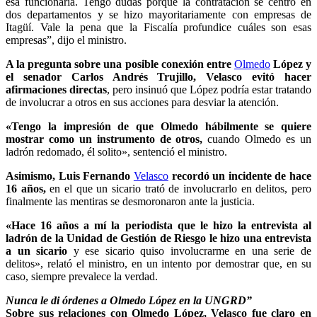
esa funcionaria. Tengo dudas porque la contratación se centró en
dos departamentos y se hizo mayoritariamente con empresas de
Itagüí. Vale la pena que la Fiscalía profundice cuáles son esas
empresas”, dijo el ministro.
A la pregunta sobre una posible conexión entre
Olmedo
López y
el senador Carlos Andrés Trujillo, Velasco evitó hacer
afirmaciones directas
, pero insinuó que López podría estar tratando
de involucrar a otros en sus acciones para desviar la atención.
«Tengo la impresión de que Olmedo hábilmente se quiere
mostrar como un instrumento de otros,
cuando Olmedo es un
ladrón redomado, él solito», sentenció el ministro.
Asimismo, Luis Fernando
Velasco
recordó un incidente de hace
16 años,
en el que un sicario trató de involucrarlo en delitos, pero
finalmente las mentiras se desmoronaron ante la justicia.
«Hace 16 años a mí la periodista que le hizo la entrevista al
ladrón de la Unidad de Gestión de Riesgo le hizo una entrevista
a un sicario
y ese sicario quiso involucrarme en una serie de
delitos», relató el ministro, en un intento por demostrar que, en su
caso, siempre prevalece la verdad.
Nunca le di órdenes a Olmedo López en la UNGRD”
Sobre sus relaciones con Olmedo López, Velasco fue claro en