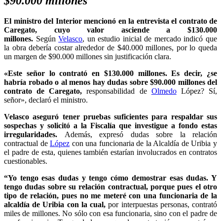
$90.000 millones
El ministro del Interior mencionó en la entrevista el contrato de
Caregato, cuyo valor asciende a $130.000
millones.
Según
Velasco
, un estudio inicial de mercado indicó que
la obra debería costar alrededor de $40.000 millones, por lo queda
un margen de $90.000 millones sin justificación clara.
«Este señor lo contrató en $130.000 millones. Es decir, ¿se
habría robado o al menos hay dudas sobre $90.000 millones del
contrato de Caregato,
responsabilidad de
Olmedo
López? Sí,
señor», declaró el ministro.
Velasco aseguró tener pruebas suficientes para respaldar sus
sospechas y solicitó a la Fiscalía que investigue a fondo estas
irregularidades.
Además, expresó dudas sobre la relación
contractual de
López
con una funcionaria de la Alcaldía de Uribia y
el padre de esta, quienes también estarían involucrados en contratos
cuestionables.
“Yo tengo esas dudas y tengo cómo demostrar esas dudas. Y
tengo dudas sobre su relación contractual, porque pues el otro
tipo de relación, pues no me meteré con una funcionaria de la
alcaldía de Uribia con la cual,
por interpuestas personas, contrató
miles de millones. No sólo con esa funcionaria, sino con el padre de