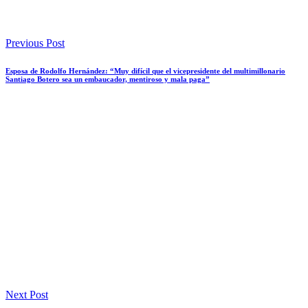
Previous Post
Esposa de Rodolfo Hernández: “Muy difícil que el vicepresidente del multimillonario
Santiago Botero sea un embaucador, mentiroso y mala paga”
Next Post