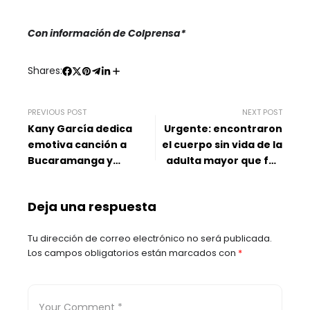
Con información de Colprensa*
Shares:
PREVIOUS POST
NEXT POST
Kany García dedica
Urgente: encontraron
emotiva canción a
el cuerpo sin vida de la
Bucaramanga y
adulta mayor que fue
emociona por su
secuestrada en
concierto en octubre
Charalá, Santander
Deja una respuesta
Tu dirección de correo electrónico no será publicada.
Los campos obligatorios están marcados con
*