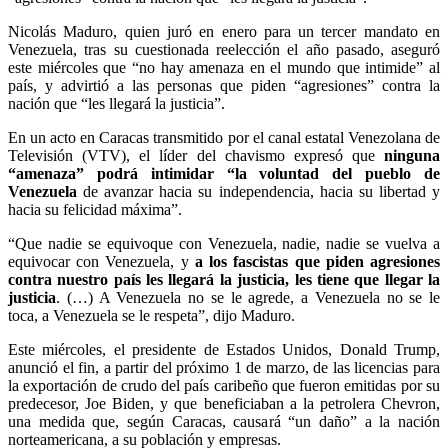
Nicolás Maduro, quien juró en enero para un tercer mandato en
Venezuela, tras su cuestionada reelección el año pasado, aseguró
este miércoles que “no hay amenaza en el mundo que intimide” al
país, y advirtió a las personas que piden “agresiones” contra la
nación que “les llegará la justicia”.
En un acto en Caracas transmitido por el canal estatal Venezolana de
Televisión (VTV), el líder del chavismo expresó que
ninguna
“amenaza” podrá intimidar “la voluntad del pueblo de
Venezuela
de avanzar hacia su independencia, hacia su libertad y
hacia su felicidad máxima”.
“Que nadie se equivoque con Venezuela, nadie, nadie se vuelva a
equivocar con Venezuela, y
a los fascistas que piden agresiones
contra nuestro país les llegará la justicia, les tiene que llegar la
justicia
. (…) A Venezuela no se le agrede, a Venezuela no se le
toca, a Venezuela se le respeta”, dijo Maduro.
Este miércoles, el presidente de Estados Unidos, Donald Trump,
anunció el fin, a partir del próximo 1 de marzo, de las licencias para
la exportación de crudo del país caribeño que fueron emitidas por su
predecesor, Joe Biden, y que beneficiaban a la petrolera Chevron,
una medida que, según Caracas, causará “un daño” a la nación
norteamericana, a su población y empresas.