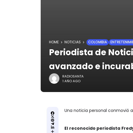
HOME
NOTICIAS
COLOMBIA
ENTRETENIM
Periodista de Noti
avanzado e incura
RADIOSANTA
1 AÑO AGO
Una noticia personal conmovió a 
El reconocido periodista Fre