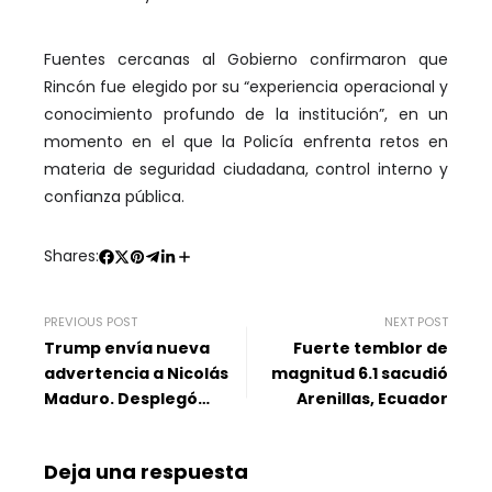
Fuentes cercanas al Gobierno confirmaron que
Rincón fue elegido por su “experiencia operacional y
conocimiento profundo de la institución”, en un
momento en el que la Policía enfrenta retos en
materia de seguridad ciudadana, control interno y
confianza pública.
Shares:
PREVIOUS POST
NEXT POST
Trump envía nueva
Fuerte temblor de
advertencia a Nicolás
magnitud 6.1 sacudió
Maduro. Desplegó
Arenillas, Ecuador
bombardeos
nucleares, buques y
Deja una respuesta
drones cerca a