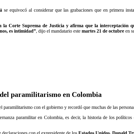
tá
se equivocó al considerar que las grabaciones que en primera inst
e a la Corte Suprema de Justicia y afirma que la interceptación
nos, es intimidad”
, dijo el mandatario este
martes 21 de octubre
en su
ia del paramilitarismo en Colombia
el paramilitarismo con el gobierno y recordó que muchas de las personas
rnanza paramilitar en Colombia, es decir, la historia de los políticos
 declaraciones con el expresidente de los
Estados Unidos, Donald T