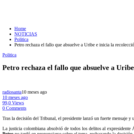
Home
NOTICIAS
Politica
Petro rechaza el fallo que absuelve a Uribe e inicia la recolecc
Politica
Petro rechaza el fallo que absuelve a Uribe
radiosanta
10 meses ago
10 meses ago
99,0 Views
0 Comments
Tras la decisión del Tribunal, el presidente lanzó un fuerte mensaje y 
La justicia colombiana absolvió de todos los delitos al expresidente
Á
Petro
no tardó en pronunciarse sobre el tema, rechazando la decisión.