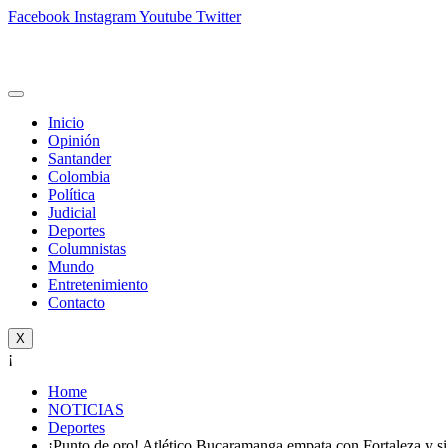
Facebook
Instagram
Youtube
Twitter
Inicio
Opinión
Santander
Colombia
Política
Judicial
Deportes
Columnistas
Mundo
Entretenimiento
Contacto
X
¡
Home
NOTICIAS
Deportes
¡Punto de oro! Atlético Bucaramanga empata con Fortaleza y si