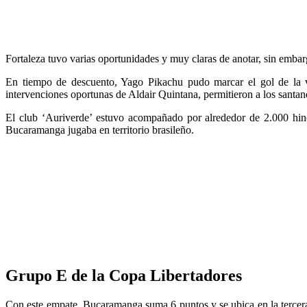
Fortaleza tuvo varias oportunidades y muy claras de anotar, sin embargo
En tiempo de descuento, Yago Pikachu pudo marcar el gol de la vic
intervenciones oportunas de Aldair Quintana, permitieron a los santa
El club ‘Auriverde’ estuvo acompañado por alrededor de 2.000 hinch
Bucaramanga jugaba en territorio brasileño.
Grupo E de la Copa Libertadores
Con este empate, Bucaramanga suma 6 puntos y se ubica en la tercera 