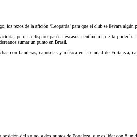
, los rezos de la afición ‘Leoparda’ para que el club se llevara algún p
toria, pero su disparo pasó a escasos centímetros de la portería. La
ndereanos sumar un punto en Brasil.
as con banderas, camisetas y música en la ciudad de Fortaleza, capi
posición del grupo, a dos puntos de Fortaleza, que es líder con 8 uni