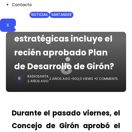
Contacto
HOME
NOTICIAS
SANTANDER
¿Qué líneas
X
estratégicas incluye el
¿
recién aprobado Plan
de Desarrollo de Girón?
RADIOSANTA
2 AÑOS AGO
302,0 VIEWS
0 COMMENTS
2 AÑOS AGO
Durante el pasado viernes, el
Concejo de Girón aprobó el