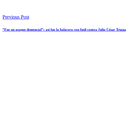
Previous Post
“Fue un ataque demencial”: así fue la balacera con fusil contra Julio César Triana