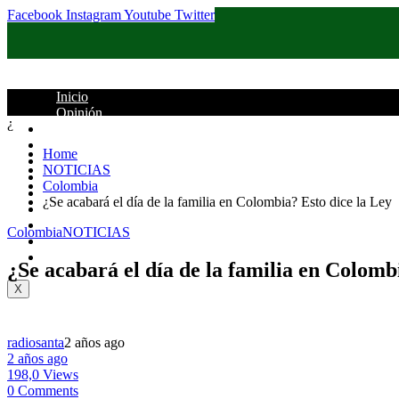
Facebook
Instagram
Youtube
Twitter
Inicio
Opinión
¿
Santander
Colombia
Home
Política
NOTICIAS
Judicial
Colombia
Deportes
¿Se acabará el día de la familia en Colombia? Esto dice la Ley
Columnistas
Mundo
Colombia
NOTICIAS
Entretenimiento
Contacto
¿Se acabará el día de la familia en Colomb
X
radiosanta
2 años ago
2 años ago
198,0 Views
0 Comments