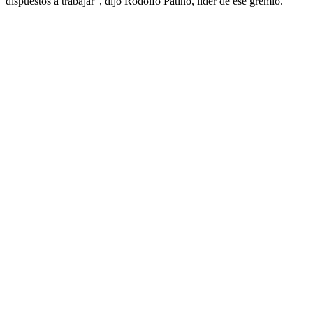
dispuestos a trabajar”, dijo Rodolfo Patiño, líder de ese gremio.