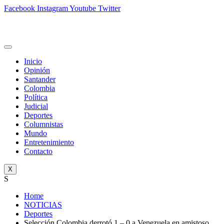
Facebook
Instagram
Youtube
Twitter
Inicio
Opinión
Santander
Colombia
Política
Judicial
Deportes
Columnistas
Mundo
Entretenimiento
Contacto
X
S
Home
NOTICIAS
Deportes
Selección Colombia derrotó 1 – 0 a Venezuela en amistoso