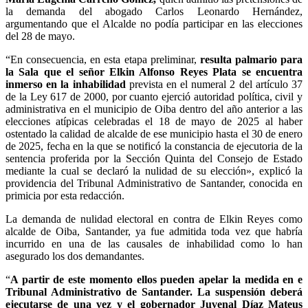
la demanda del abogado Carlos Leonardo Hernández,
argumentando que el Alcalde no podía participar en las elecciones
del 28 de mayo.
“En consecuencia, en esta etapa preliminar,
resulta palmario para
la Sala que el señor Elkin Alfonso Reyes Plata se encuentra
inmerso en la inhabilidad
prevista en el numeral 2 del artículo 37
de la Ley 617 de 2000, por cuanto ejerció autoridad política, civil y
administrativa en el municipio de Oiba dentro del año anterior a las
elecciones atípicas celebradas el 18 de mayo de 2025 al haber
ostentado la calidad de alcalde de ese municipio hasta el 30 de enero
de 2025, fecha en la que se notificó la constancia de ejecutoria de la
sentencia proferida por la Sección Quinta del Consejo de Estado
mediante la cual se declaró la nulidad de su elección», explicó la
providencia del Tribunal Administrativo de Santander, conocida en
primicia por esta redacción.
La demanda de nulidad electoral en contra de Elkin Reyes como
alcalde de Oiba, Santander, ya fue admitida toda vez que habría
incurrido en una de las causales de inhabilidad como lo han
asegurado los dos demandantes.
“
A partir de este momento ellos pueden apelar la medida en e
Tribunal Administrativo de Santander. La suspensión deberá
ejecutarse de una vez y el gobernador Juvenal Díaz Mateus