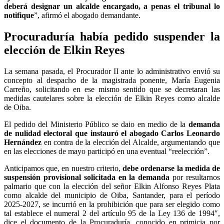
deberá designar un alcalde encargado, a penas el tribunal lo
notifique
”, afirmó el abogado demandante.
Procuraduría había pedido suspender la
elección de Elkin Reyes
La semana pasada, el Procurador II ante lo administrativo envió su
concepto al despacho de la magistrada ponente, María Eugenia
Carreño, solicitando en ese mismo sentido que se decretaran las
medidas cautelares sobre la elección de Elkin Reyes como alcalde
de Oiba.
El pedido del Ministerio Público se daio en medio de la
demanda
de nulidad electoral que instauró el abogado Carlos Leonardo
Hernández
en contra de la elección del Alcalde, argumentando que
en las elecciones de mayo participó en una eventual “reelección”.
Anticipamos que, en nuestro criterio,
debe ordenarse la medida de
suspensión provisional solicitada en la demanda
por resultarnos
palmario que con la elección del señor Elkin Alfonso Reyes Plata
como alcalde del municipio de Oiba, Santander, para el período
2025-2027, se incurrió en la prohibición que para ser elegido como
tal establece el numeral 2 del artículo 95 de la Ley 136 de 1994″,
dice el documento de la Procuraduría, conocido en primicia por