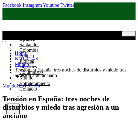
Facebook
Instagram
Youtube
Twitter
Inicio
Opinión
T
Santander
Colombia
Home
Política
NOTICIAS
Judicial
Mundo
Deportes
Tensión en España: tres noches de disturbios y miedo tras
Columnistas
agresión a un anciano
Mundo
Entretenimiento
Mundo
NOTICIAS
Contacto
Tensión en España: tres noches de
disturbios y miedo tras agresión a un
X
anciano