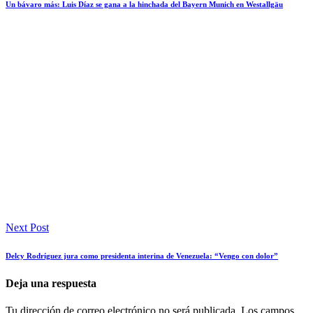
Un bávaro más: Luis Díaz se gana a la hinchada del Bayern Munich en Westallgäu
Next Post
Delcy Rodríguez jura como presidenta interina de Venezuela: “Vengo con dolor”
Deja una respuesta
Tu dirección de correo electrónico no será publicada.
Los campos