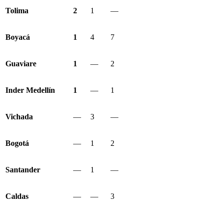
Tolima
2
1
—
Boyacá
1
4
7
Guaviare
1
—
2
Inder Medellín
1
—
1
Vichada
—
3
—
Bogotá
—
1
2
Santander
—
1
—
Caldas
—
—
3