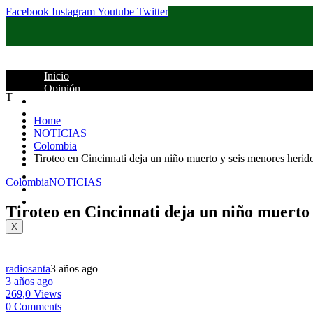
Facebook
Instagram
Youtube
Twitter
Inicio
Opinión
T
Santander
Colombia
Home
Política
NOTICIAS
Judicial
Colombia
Deportes
Tiroteo en Cincinnati deja un niño muerto y seis menores herid
Columnistas
Mundo
Colombia
NOTICIAS
Entretenimiento
Contacto
Tiroteo en Cincinnati deja un niño muerto 
X
radiosanta
3 años ago
3 años ago
269,0 Views
0 Comments