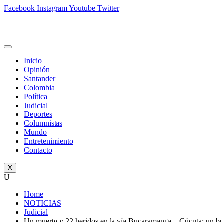
Facebook
Instagram
Youtube
Twitter
Inicio
Opinión
Santander
Colombia
Política
Judicial
Deportes
Columnistas
Mundo
Entretenimiento
Contacto
X
U
Home
NOTICIAS
Judicial
Un muerto y 22 heridos en la vía Bucaramanga – Cúcuta: un b