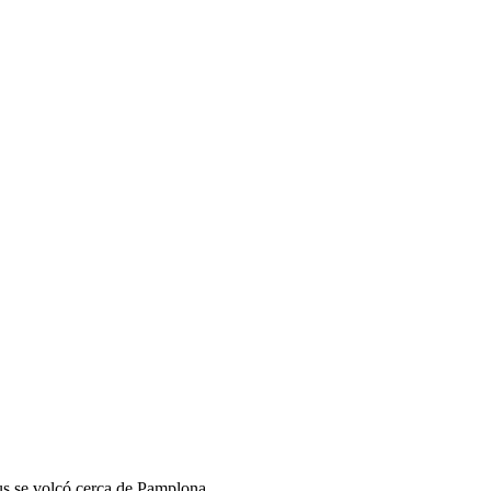
us se volcó cerca de Pamplona