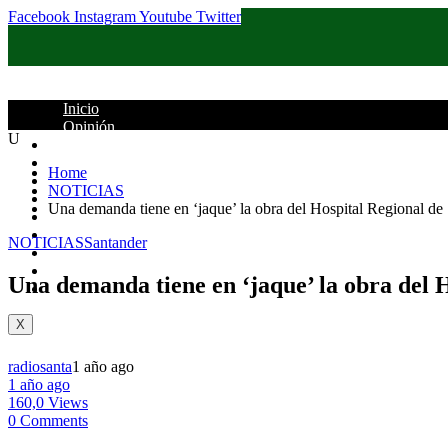
Facebook
Instagram
Youtube
Twitter
Inicio
Opinión
U
Santander
Colombia
Home
Política
NOTICIAS
Judicial
Una demanda tiene en ‘jaque’ la obra del Hospital Regional de
Deportes
Columnistas
NOTICIAS
Santander
Mundo
Entretenimiento
Una demanda tiene en ‘jaque’ la obra del 
Contacto
X
radiosanta
1 año ago
1 año ago
160,0 Views
0 Comments