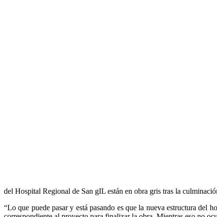
del Hospital Regional de San gIL están en obra gris tras la culminació
“Lo que puede pasar y está pasando es que la nueva estructura del ho
correspondiente al proyecto para finalizar la obra. Mientras eso no oc