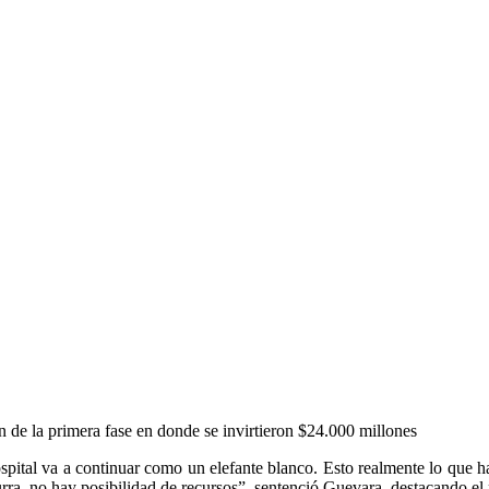
n de la primera fase en donde se invirtieron $24.000 millones
spital va a continuar como un elefante blanco. Esto realmente lo que ha
urra, no hay posibilidad de recursos”, sentenció Guevara, destacando el