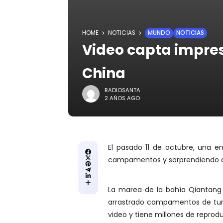
HOME
NOTICIAS
MUNDO
NOTICIAS
Video capta impres
China
RADIOSANTA
2 AÑOS AGO
El pasado 11 de octubre, una e
campamentos y sorprendiendo a 
La marea de la bahía Qiantang u
arrastrado campamentos de turis
video y tiene millones de reprod