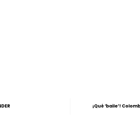
NDER
¡Qué ‘baile’! Colom