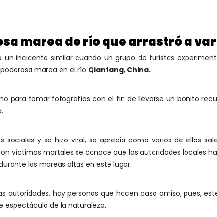
osa marea de río que arrastró a var
o un incidente similar cuando un grupo de turistas experim
a poderosa marea en el río
Qiantang, China.
o para tomar fotografías con el fin de llevarse un bonito recu
.
s sociales y se hizo viral, se aprecia como varios de ellos sa
on víctimas mortales se conoce que las autoridades locales ha
a durante las mareas altas en este lugar.
las autoridades, hay personas que hacen caso omiso, pues, est
te espectáculo de la naturaleza.