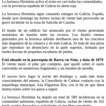
La borrasca Herminia activa el aviso en casi todas las comunidades,
con la provincia española de Galicia en alerta roja.
La borrasca Herminia sigue causando estragos en Galicia, España,
donde ayer domingo las fuertes rachas de viento han provocado un
grave incidente en la zona de Salceda de Caselas.
El tejado de un edificio fue arrancado por el viento generando
momentos de tensión entre los vecinos. Los fuertes vientos
generados por la borrasca además derribaron uno de los cruceiros
más singulares de la comarca y de toda Galicia. Se trata de una pieza
que reproduce un desenclavo en la parte superior, formado por
media docena de pequeñas esculturas de piedra.
Está situado en la parroquia de Barro, en Noia, y data de 1879
.
El viento lanzó el pilar por completo, que quedó sobre el suelo
convertido en numerosos fragmentos y un montón de arenilla.
El suceso tuvo lugar la noche del domingo y, nada más tener
conocimiento del mismo, la Concellería de Cultura contacto con la
arqueóloga municipal, Ana Filgueiras Rey, con el fin de que diera
instrucciones sobre los pasos a seguir.
La borrasca Herminia ha dejado un total de 589 incidencias en la
comunidad autónoma española de Galicia, rachas de viento de 162
km/h, vuelos desviados y actividades al aire libre canceladas.