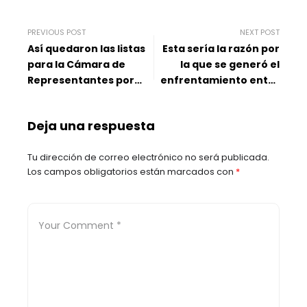
PREVIOUS POST
NEXT POST
Así quedaron las listas
Esta sería la razón por
para la Cámara de
la que se generó el
Representantes por
enfrentamiento entre
Santander
hinchas del DIM y
Atlético Nacional
Deja una respuesta
Tu dirección de correo electrónico no será publicada.
Los campos obligatorios están marcados con
*