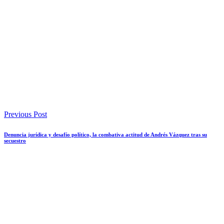
Previous Post
Denuncia jurídica y desafío político, la combativa actitud de Andrés Vázquez tras su
secuestro