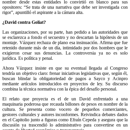
nombre desde estas entidades lo convirtió en blanco para sus
opositores: “Se trata de una narrativa que debe ser investigada con
rigor”, apuntilló el aspirante a la cámara alta.
¿David contra Goliat?
Las organizaciones, por su parte, han pedido a las autoridades que
se esclarezca a fondo el secuestro y no descartan la hipótesis de un
montaje. Vázquez rechaza de plano esa insinuación. Afirma que fue
retenido durante más de un día, intimidado por dos hombres que le
exigieron cesar sus denuncias. La controversia ya no es solo
jurídica. Es política y penal.
Ahora Vázquez insiste en que su eventual llegada al Congreso
tendría un objetivo claro: frenar iniciativas legislativas que, según él,
buscan blindar la obligatoriedad de pagos a Sayco y Acinpro
mediante artículos introducidos en proyectos de ley. Su discurso
combina la técnica normativa con la épica del desafío personal.
El relato que proyecta es el de un David enfrentado a una
maquinaria poderosa que recauda billones de pesos en nombre de la
cultura. Se presenta como vocero de pequeños comerciantes,
gestores culturales y autores inconformes. Reivindica debates dados
en el Capitolio junto a figuras como Efraín Cepeda y asegura que la
discusión ya trascendió lo administrativo para convertirse en un