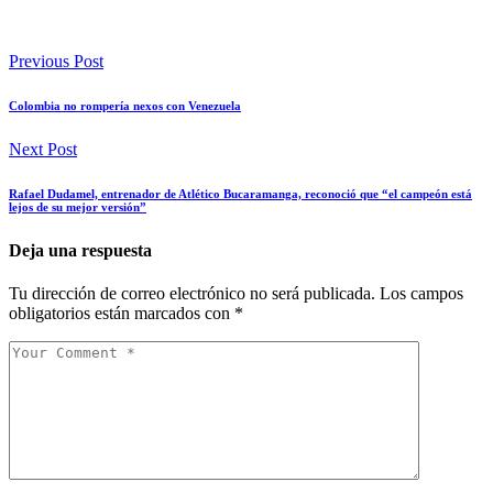
Previous Post
Colombia no rompería nexos con Venezuela
Next Post
Rafael Dudamel, entrenador de Atlético Bucaramanga, reconoció que “el campeón está
lejos de su mejor versión”
Deja una respuesta
Tu dirección de correo electrónico no será publicada.
Los campos
obligatorios están marcados con
*