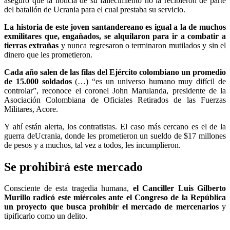
aseguró que la noticia de su fallecimiento no la recibieron de parte
del batallón de Ucrania para el cual prestaba su servicio.
La historia de este joven santandereano es igual a la de muchos
exmilitares que, engañados, se alquilaron para ir a combatir a
tierras extrañas
y nunca regresaron o terminaron mutilados y sin el
dinero que les prometieron.
Cada año salen de las filas del Ejército colombiano un promedio
de 15.000 soldados
(…) “es un universo humano muy difícil de
controlar”, reconoce el coronel John Marulanda, presidente de la
Asociación Colombiana de Oficiales Retirados de las Fuerzas
Militares, Acore.
Y ahí están alerta, los contratistas. El caso más cercano es el de la
guerra deUcrania, donde les prometieron un sueldo de $17 millones
de pesos y a muchos, tal vez a todos, les incumplieron.
Se prohibirá este mercado
Consciente de esta tragedia humana,
el Canciller Luis Gilberto
Murillo radicó este miércoles ante el Congreso de la República
un proyecto que busca prohibir el mercado de mercenarios
y
tipificarlo como un delito.