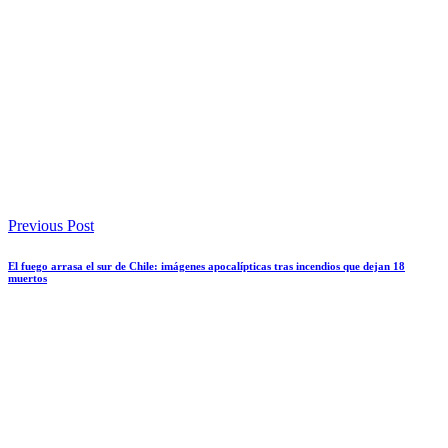
Previous Post
El fuego arrasa el sur de Chile: imágenes apocalípticas tras incendios que dejan 18
muertos